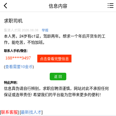
信息内容
求职司机
集贤人才网 2026.08.08
举报
本人男，24岁有c1证，驾龄两年。想求一个年后开货车的工
作，能吃苦，不怕加班。
联系人手机/微信：
188****9497
点击查看完整信息
(
查看需要10金币
)
特此声明：
信息真伪请自行辨别，求职应聘须谨慎，网站对此不承担任何
保证或连带责任! 希望我们的平台能为您带来更多的便利！
[
联系客服
]
[
最新找人才
]